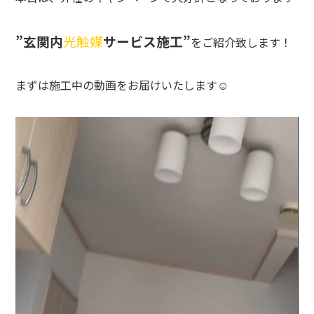
”玄関内
光触媒
サービス施工”
をご紹介致します！
まずは施工中の動画をお届けいたします☺
動
画
プ
レ
ー
ヤ
ー