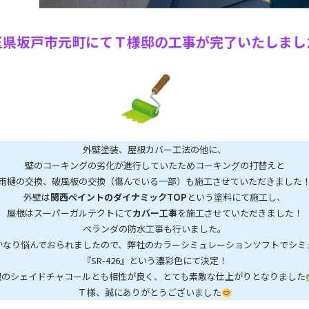
玉県坂戸市元町にてＴ様邸の工事が完了いたしまし
外壁塗装、屋根カバー工法の他に、
壁のコーキングの劣化が進行していたためコーキングの打替えと
雨樋の交換、破風板の交換（傷んでいる一部）も施工させていただきました
外壁は
関西ペイントのダイナミックTOP
という塗料にて施工し、
屋根はスーパーガルテクトにて
カバー工事
を施工させていただきました！
ベランダの防水工事も行いました。
かなり悩んでおられましたので、弊社のカラーシミュレーションソフトでシミ
『SR-426』という濃彩色にて決定！
根のシェイドチャコールとも相性が良く、とても素敵な仕上がりとなりました
Ｔ様、誠にありがとうございました