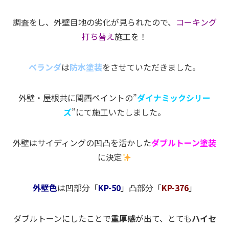
調査をし、外壁目地の劣化が見られたので、
コーキング
打ち替え
施工を！
ベランダ
は
防水塗装
をさせていただきました。
外壁・屋根共に関西ペイントの”
ダイナミックシリー
ズ
”にて施工いたしました。
外壁はサイディングの凹凸を活かした
ダブルトーン塗装
に決定
外壁色
は凹部分「
KP-50
」凸部分「
KP-376
」
ダブルトーンにしたことで
重厚感
が出て、とても
ハイセ