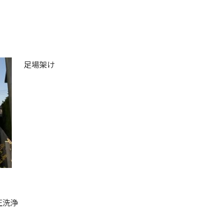
足場架け
圧洗浄