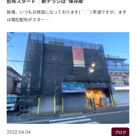
配布スタート
新チラシは”保存版”
皆様、いつもお世話になっております(＾⁻＾) 早速ですが、まず
は現在配布がスター…
2022.04.04
ブログ