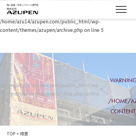
Warning
: Undefined array key 0 in
/home/azu14/azupen.com/public_html/wp-
content/themes/azupen/archive.php
on line
5
WARNIN
/home/azu14/azupen.com/public_html/wp-
9
content/themes/azupen/archive.php on line
">
/HOME/AZ
CONTENT
TOP
>
得意