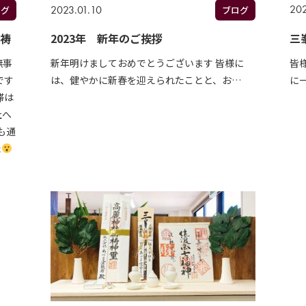
202
2023.01.10
ログ
ブログ
三
祈祷
2023年 新年のご挨拶
皆
無事
新年明けましておめでとうございます 皆様に
に
です
は、健やかに新春を迎えられたことと、お…
滞は
社へ
も通
た