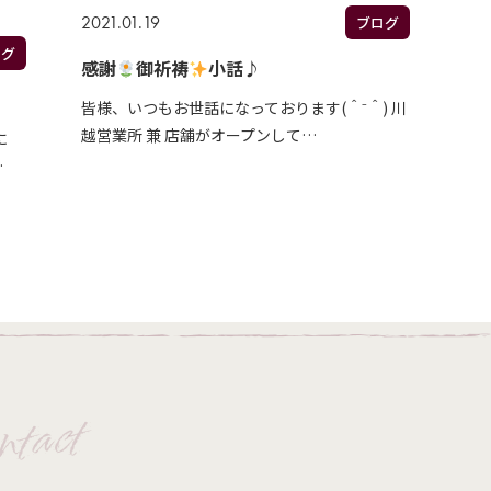
2021.01.19
ブログ
ログ
感謝
御祈祷
小話♪
皆様、いつもお世話になっております(＾⁻＾) 川
越営業所 兼 店舗がオープンして…
に
…
ntact