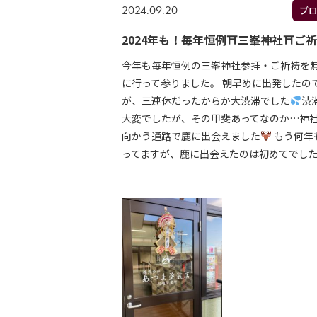
2024.09.20
ブ
2024年も！毎年恒例⛩三峯神社⛩ご
今年も毎年恒例の三峯神社参拝・ご祈祷を
に行って参りました。 朝早めに出発したの
が、三連休だったからか大渋滞でした
渋
大変でしたが、その甲斐あってなのか…神
向かう通路で鹿に出会えました
もう何年
ってますが、鹿に出会えたのは初めてでし