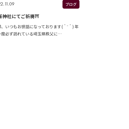
2.11.09
ブログ
峯神社にてご祈祷⛩
様、いつもお世話になっております(＾⁻＾) 年
一度必ず訪れている埼玉県秩父に…